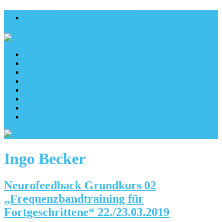
Anruf: 06462 / 9140151
Ergotherapie in Gladenbach
Team
Praxis
Leitbild
Veranstaltungen
Therapieangebot
Kontakt
Jobs
Ingo Becker
Neurofeedback Grundkurs 02
„Frequenzbandtraining für
Fortgeschrittene“ 22./23.03.2019