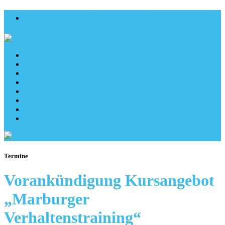
Anruf: 06462 / 9140151
Ergotherapie in Gladenbach
Team
Praxis
Leitbild
Veranstaltungen
Therapieangebot
Kontakt
Jobs
Termine
Vorankündigung Kursangebot
„Marburger
Verhaltenstraining“